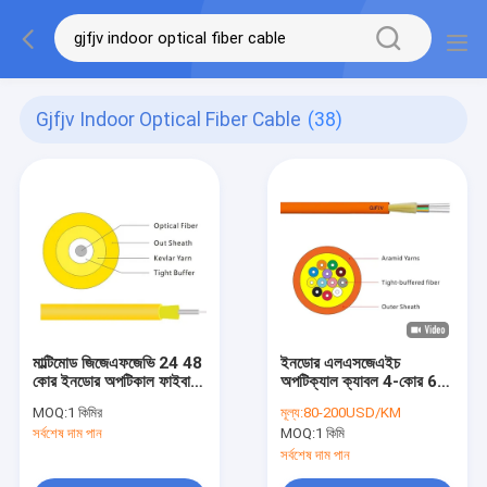
Gjfjv Indoor Optical Fiber Cable
(38)
মাল্টিমোড জিজেএফজেভি 24 48
ইনডোর এলএসজেএইচ
কোর ইনডোর অপটিকাল ফাইবার
অপটিক্যাল ক্যাবল 4-কোর 6-
কেবল
কোর 8-কোর 12-কোর 24-
MOQ:
1 কিমির
মূল্য:
80-200USD/KM
কোর 48-কোর একক মোড
সর্বশেষ দাম পান
MOQ:
1 কিমি
অপটিক্যাল ফাইবার ক্যাবল
জিজেএফজেভি
সর্বশেষ দাম পান