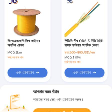
জিজেএফজেভি ফিথ ফাইবার
পিভিসি শীথ OD6.5 মিমি টাইট
অপটিক কেবল
বাফার ফাইবার অপটিক কেবল
MOQ:
2km
মূল্য:
600~800USD/km
সর্বশেষ দাম পান
MOQ:
1 কিমির
সর্বশেষ দাম পান
এখন যোগাযোগ
এখন যোগাযোগ
আপনার সময় বাঁচান
আমাদের সাথে সেরা পণ্য যোগাযোগ করুন।