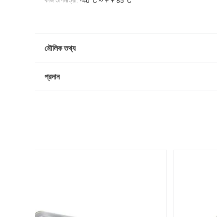
কাজ তাপমাত্রা:
-40 ℃ ~ + + 85 ℃
মৌলিক তথ্য
প্রদান