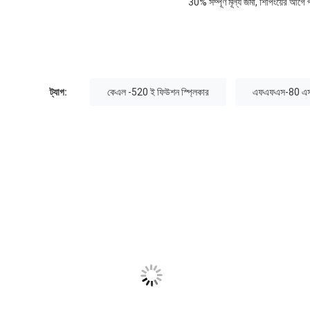
30% সম্পূর্ণ মূল্য জমা, শিপিংয়ের আগে প
ট্যাগ:
কেএল -520 ই ফিউশন স্প্লিকার
এফএফএস-80 এস ফ