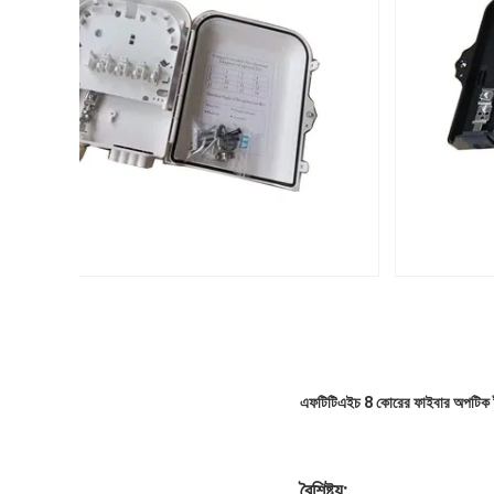
এফটিটিএইচ 8 কোরের ফাইবার অপটিক টার্
বৈশিষ্ট্য: