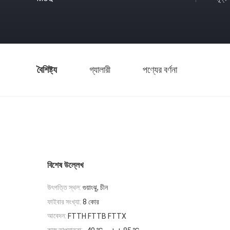
বৈশিষ্ট্য
গ্যালারী
পণ্যের বর্ণনা
বিশেষ উল্লেখ
উৎপত্তি স্থল:
গুয়াংঝু, চীন
ফাইবার সংখ্যা:
8 কোর
আবেদন:
FTTH FTTB FTTX