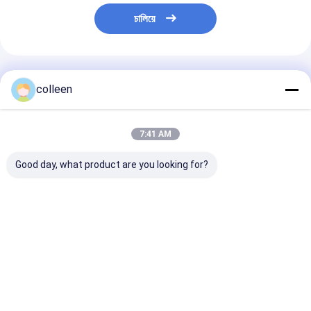
চালিয়ে
প্রস্তাবিত পণ্য
colleen
7:41 AM
Good day, what product are you looking for?
ADSS ফাইবার অপটিক কেবল
ADSS ফাইবার অপটিক কেবল
ADSS অল ডাইইলেক
৯৬ কোর পর্যন্ত সিঙ্গেল জ্যাকেট
সিঙ্গেল মোড G652D ডাবল
সেলফ সাপোর্টিং ফাইব
অল ডাইইলেকট্রিক সেলফ
জ্যাকেট আউটডোর এরিয়াল
কেবল ৯৬ কোর পর্যন্ত স
সাপোর্টিং আউটডোর এরিয়াল
সেলফ সাপোর্টিং
জ্যাকেট এরিয়াল আউ
অপটিক্যাল কেবল
ওভারহেড ইনস্টলেশন
ভালো দাম
ভালো দাম
ভালো দাম