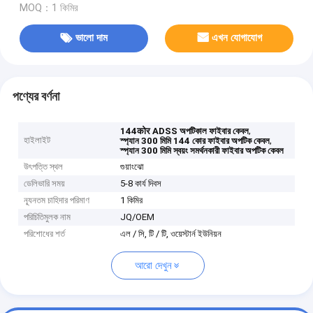
MOQ：1 কিমির
ভালো দাম
এখন যোগাযোগ
পণ্যের বর্ণনা
,
144कोर ADSS অপটিকাল ফাইবার কেবল
হাইলাইট
,
স্প্যান 300 মিমি 144 কোর ফাইবার অপটিক কেবল
স্প্যান 300 মিমি স্বয়ং সমর্থনকারী ফাইবার অপটিক কেবল
উৎপত্তি স্থল
গুয়াংঝো
ডেলিভারি সময়
5-8 কার্য দিবস
ন্যূনতম চাহিদার পরিমাণ
1 কিমির
পরিচিতিমুলক নাম
JQ/OEM
পরিশোধের শর্ত
এল / সি, টি / টি, ওয়েস্টার্ন ইউনিয়ন
আরো দেখুন