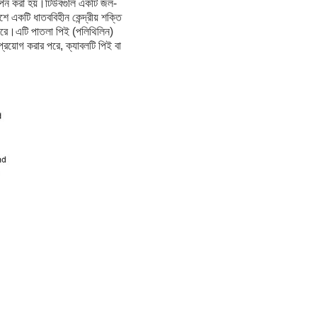
ন করা হয়।টিউবগুলি একটি জল-
একটি ধাতববিহীন কেন্দ্রীয় শক্তি
 পরে।এটি পাতলা পিই (পলিথিলিন)
্রয়োগ করার পরে, ক্যাবলটি পিই বা