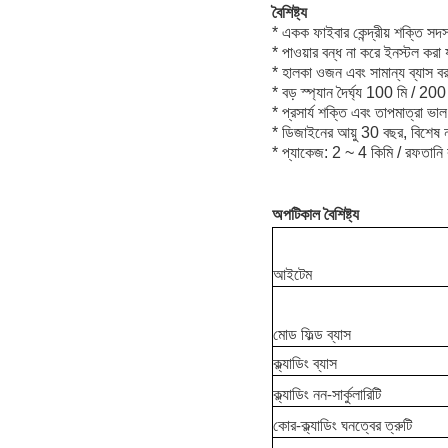
বৈশিষ্ট্য
* একক ফাইবার কেন্দ্রীয় শক্তি সদস্
* পাওয়ার বন্ধ না করে ইনস্টল করা
* হালকা ওজন এবং সামান্য ব্যাস বর
* বড় স্প্যান দৈর্ঘ্য 100 মি / 2
* প্রসার্য শক্তি এবং তাপমাত্রা ভাল
* ডিজাইনের আয়ু 30 বছর, বিশেষ নল
* প্যাকেজ: 2 ~ 4 কিমি / রফতানি 
অপটিকাল বৈশিষ্ট্য
আইটেম
মোড ফিল্ড ব্যাস
ক্ল্যাডিং ব্যাস
ক্ল্যাডিং নন-সার্কুলারিটি
কোর-ক্ল্যাডিং ঘনত্বের ত্রুটি