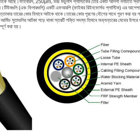
ে আছে।ফাইবারস, 250μm, উচ্চ মডুলাস প্লাস্টিকের তৈরি একটি আলগা নলটিতে স্থাপ
য়।টিউবগুলি (এবং ফিলারগুলি) একটি এফআরপি (ফাইবার রিইনফোর্সড প্লাস্টিক) এর আশেপাশে 
ং বৃত্তাকার তারের কোর হিসাবে আটকে থাকে।তারের কোর পূরণের যৌগের সাথে পূরণ করা হয়
আর্মিড সুতাগুলির আটকা পড়ে থাকা স্তরটি শক্তি সদস্য হিসাবে অভ্যন্তরের মেথের উপরে প
ম্পূর্ণ করা হয়।