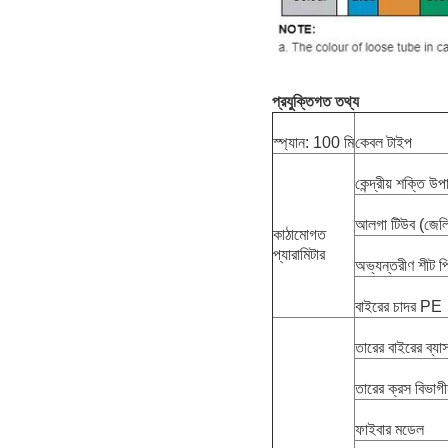
প্রযুক্তিগত তথ্য
স্প্যান: 100 মি
কেবল টাইপ
কেন্দ্রীয় শক্তি 
আলগা টিউব (জেলি
কাঠামোগত
প্যারামিটার
অভ্যন্তরীণ শীট প
বাইরের চাদর PE
তারের বাইরের ব্যা
তারের ক্রস বিভাগী
ফাইবার মডেল