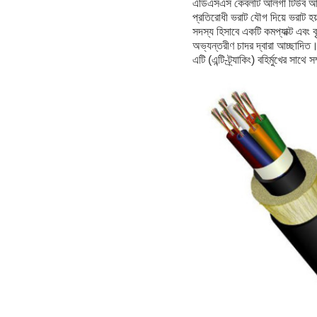
এডিএসএস কেবলটি আলগা টিউব আটক
প্রতিরোধী ভরাট যৌগ দিয়ে ভরাট হ
সদস্য হিসাবে একটি কমপ্যাক্ট এব
অভ্যন্তরীণ চাদর দ্বারা আচ্ছাদিত।
এটি (এন্টি-ট্র্যাকিং) বহির্মুখের সাথে স