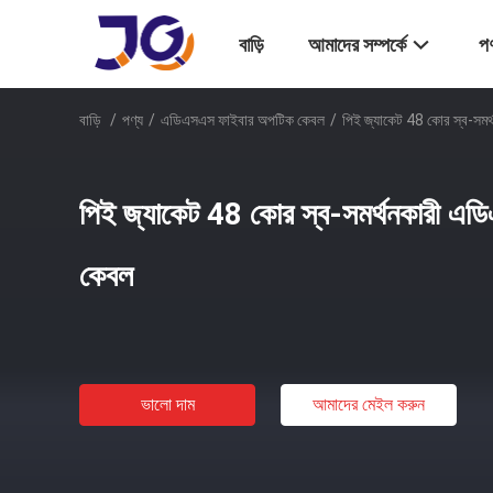
বাড়ি
আমাদের সম্পর্কে
পণ
বাড়ি
/
পণ্য
/
এডিএসএস ফাইবার অপটিক কেবল
/
পিই জ্যাকেট 48 কোর স্ব-সম
পিই জ্যাকেট 48 কোর স্ব-সমর্থনকারী এ
কেবল
ভালো দাম
আমাদের মেইল ​​করুন