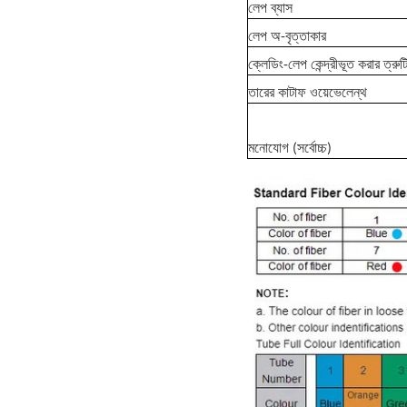
লেপ ব্যাস
লেপ অ-বৃত্তাকার
ক্লেডিং-লেপ কেন্দ্রীভূত করার ত্রুট
তারের কাটাফ ওয়েভেলেন্থ
মনোযোগ (সর্বোচ্চ)