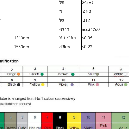
±
উম
245
৫
%
≤
6.0
ি
উম
≤
12
এনএম
acc≤1260
1310nm
ডিবি / কিমি
≤
0.36
1550nm
dBkm
≤
0.22