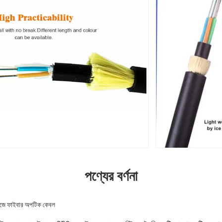
পণ্যের বর্ণনা
িজে ফাইবার অপটিক কেবল