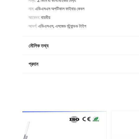
লম্বা:
2 কিমি বা কাস্টমাইজড দৈর্ঘ্য
নাম:
এডিএসএস অপটিকাল ফাইবার কেবল
আবেদন:
বায়বীয়
আদর্শ:
এডিএসএস, এসজেড স্ট্র্যান্ডড টাইপ
মৌলিক তথ্য
প্রদান