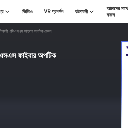
আমাদের সাথ
VR প্রদর্শন
্য
ভিডিও
ঘটনাবলী
করুন
র্থনকারী এডিএসএস ফাইবার অপটিক কেবল
ডিএসএস ফাইবার অপটিক