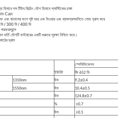
য হিসাবে লস টিউব ফিল্ডিং যৌগ হিসাবে প্লাস্টিকের চাঙ্গা
 যায় Can
ফ এবং বাতাসের ফলে সৃষ্ট ভার এবং টাওয়ার এবং ব্যাকপ্রপগুলিতে লোড হ্রাস করে
00 মি / 300 মি / 400 মি
 পারফরম্যান্স
 ভর্তি যৌগটি ফাইবারের একটি গুরুতর সুরক্ষা নিশ্চিত করে।
কাঠের ড্রাম
স্পেসিফিকেশন
ইউনিট
জি 652 ডি
±
1310nm
উম
9.2
0.4
±
1550nm
উম
10.4
0.5
±
উম
124.8
0.7
%
≤
0.7
উম
≤
0.5