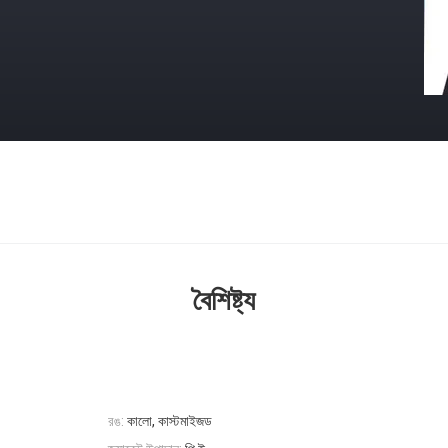
বৈশিষ্ট্য
রঙ:
কালো, কাস্টমাইজড