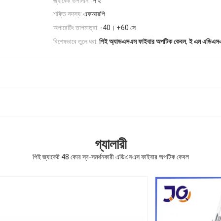
জ্যাকেট উপাদান:
পি ই
শক্তি সদস্য:
এফআরপি
অপারেটিং তাপমাত্রা:
-40। +60 সে
,
বিশেষভাবে তুলে ধরা:
পিই অ্যাডএসএস ফাইবার অপটিক কেবল
ই এম এডিএসএ
গ্যালারী
পিই জ্যাকেট 48 কোর স্ব-সমর্থনকারী এডিএসএস ফাইবার অপটিক কেবল