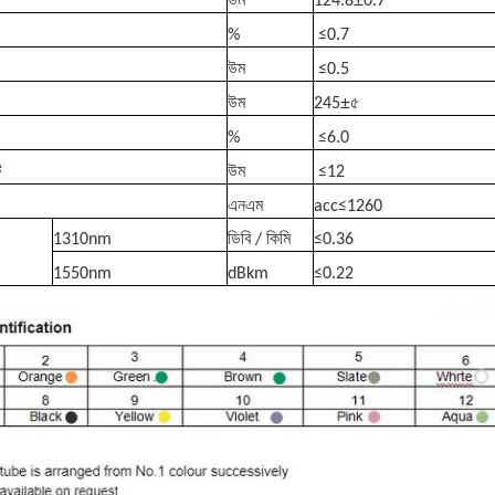
উম
124.8
0.7
%
≤
0.7
উম
≤
0.5
±
উম
245
৫
%
≤
6.0
ি
উম
≤
12
এনএম
acc≤1260
1310nm
ডিবি / কিমি
≤
0.36
1550nm
dBkm
≤
0.22