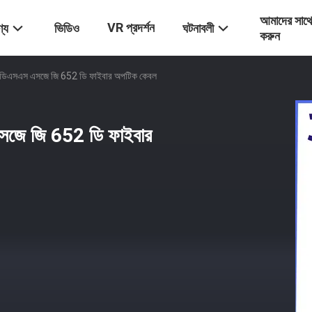
আমাদের সাথ
VR প্রদর্শন
্য
ভিডিও
ঘটনাবলী
করুন
 এডিএসএস এসজে জি 652 ডি ফাইবার অপটিক কেবল
সজে জি 652 ডি ফাইবার