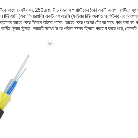
ে আছে।ফাইবারস, 250μm, উচ্চ মডুলাস প্লাস্টিকের তৈরি একটি আলগা নলটিতে স্থাপ
য়।টিউবগুলি (এবং ফিলারগুলি) একটি এফআরপি (ফাইবার রিইনফোর্সড প্লাস্টিক) এর আশেপাশে 
ং বৃত্তাকার তারের কোর হিসাবে আটকে থাকে।তারের কোর পূরণের যৌগের সাথে পূরণ করা হয়
্মিড সুতার স্ট্র্যাড লেয়ারটি স্টথের উপর শক্তি সদস্য হিসাবে প্রয়োগ করার পরে, কেবলটি পি