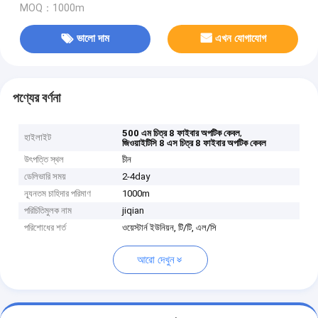
MOQ：1000m
ভালো দাম
এখন যোগাযোগ
পণ্যের বর্ণনা
,
500 এম চিত্র 8 ফাইবার অপটিক কেবল
হাইলাইট
জিওয়াইটিসি 8 এস চিত্র 8 ফাইবার অপটিক কেবল
উৎপত্তি স্থল
চীন
ডেলিভারি সময়
2-4day
ন্যূনতম চাহিদার পরিমাণ
1000m
পরিচিতিমুলক নাম
jiqian
পরিশোধের শর্ত
ওয়েস্টার্ন ইউনিয়ন, টি/টি, এল/সি
আরো দেখুন