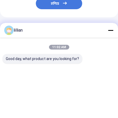
চালিয়ে
প্রস্তাবিত পণ্য
lillian
11:02 AM
Good day, what product are you looking for?
GYTC8S চিত্র 8 ফাইবার
GYTC8S চিত্র 8 স্ব-সহায়ক
GYTC8S ফিগার 8
অপটিক ক্যাবল 24 48 কোর
ফাইবার অপটিক কেবল 24 48
সাপোর্টিং এরিয়াল ফাই
একক মোড বহিরঙ্গন বায়ু স্ব-
কোর এরিয়াল স্টিল মেসেঞ্জার
কেবল 24 48 কোর 
সমর্থন ইস্পাত মেসেঞ্জার
ওভারহেড
কমিউনিকেশন
ভালো দাম
ভালো দাম
ভালো দাম
বাড়ি
Desktop Site