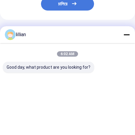
চালিয়ে
প্রস্তাবিত পণ্য
lillian
6:02 AM
Good day, what product are you looking for?
FTTH ইনডোর ড্রপ ফাইবার
GJYXCH FTTH ড্রপ
আউটডোর FTTH ফা
অপটিক ক্যাবল 1 2 4 কোর
ফাইবার অপটিক কেবল ১ থেকে ৪
অপটিক ড্রপ কেবল
G652D LSZH GJXFH
কোর G652D সিঙ্গেল মোড
২.০x৫.০মিমি সিঙ্গেল ম
বাঁক অসংবেদনশীল ফাইবার
ইনডোর LSZH ফ্ল্যাট কেবল
ড্রপ কেবল এরিয়াল এব
অপটিক ক্যাবল
নমনীয় সহজ ইনস্টলেশন
ইনস্টলেশনের জন্য
ভালো দাম
ভালো দাম
ভালো দাম
বাড়ি
Desktop Site