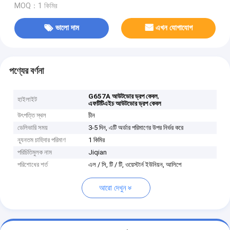
MOQ：1 কিমির
ভালো দাম
এখন যোগাযোগ
পণ্যের বর্ণনা
,
G657A আউটডোর ড্রপ কেবল
হাইলাইট
এফটিটিএইচ আউটডোর ড্রপ কেবল
উৎপত্তি স্থল
চীন
ডেলিভারি সময়
3-5 দিন, এটি অর্ডার পরিমাণের উপর নির্ভর করে
ন্যূনতম চাহিদার পরিমাণ
1 কিমির
পরিচিতিমুলক নাম
Jiqian
পরিশোধের শর্ত
এল / সি, টি / টি, ওয়েস্টার্ন ইউনিয়ন, আলিপে
আরো দেখুন