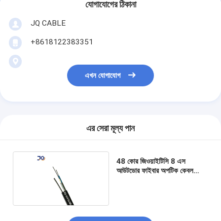
যোগাযোগের ঠিকানা
JQ CABLE
+8618122383351
এখন যোগাযোগ
এর সেরা মূল্য পান
48 কোর জিওয়াইটিসি 8 এস
আউটডোর ফাইবার অপটিক কেবল
যোগাযোগের জন্য