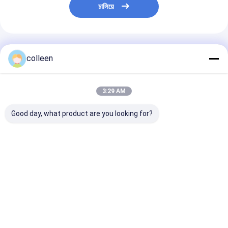
চালিয়ে
প্রস্তাবিত পণ্য
colleen
3:29 AM
Good day, what product are you looking for?
GYTC8S চিত্র 8 ফাইবার
GYTC8S চিত্র 8 স্ব-সহায়ক
GYTC8S ফিগার 8
অপটিক ক্যাবল 24 48 কোর
ফাইবার অপটিক কেবল 24 48
সাপোর্টিং এরিয়াল ফাই
একক মোড বহিরঙ্গন বায়ু স্ব-
কোর এরিয়াল স্টিল মেসেঞ্জার
কেবল 24 48 কোর 
সমর্থন ইস্পাত মেসেঞ্জার
ওভারহেড
কমিউনিকেশন
ভালো দাম
ভালো দাম
ভালো দাম
বাড়ি
Desktop Site