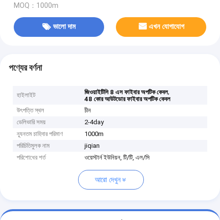
MOQ：1000m
ভালো দাম
এখন যোগাযোগ
পণ্যের বর্ণনা
,
জিওয়াইটিসি 8 এস ফাইবার অপটিক কেবল
হাইলাইট
48 কোর আউটডোর ফাইবার অপটিক কেবল
উৎপত্তি স্থল
চীন
ডেলিভারি সময়
2-4day
ন্যূনতম চাহিদার পরিমাণ
1000m
পরিচিতিমুলক নাম
jiqian
পরিশোধের শর্ত
ওয়েস্টার্ন ইউনিয়ন, টি/টি, এল/সি
আরো দেখুন