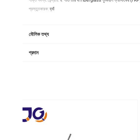
শক্তি সদস্য: কেন্দ্রীয়:
ইস্পাত তার বা FIberglass পুনর্বহাল প্লাস্টিকের (FRP
প্রস্তুতকারক:
হ্যাঁ
মৌলিক তথ্য
প্রদান