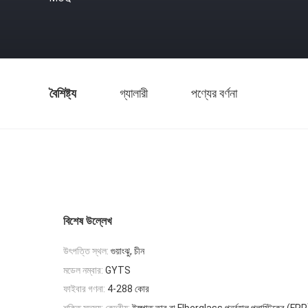
বৈশিষ্ট্য
গ্যালারী
পণ্যের বর্ণনা
বিশেষ উল্লেখ
উৎপত্তি স্থল:
গুয়াংঝু, চীন
মডেল নম্বার:
GYTS
ফাইবার গণনা:
4-288 কোর