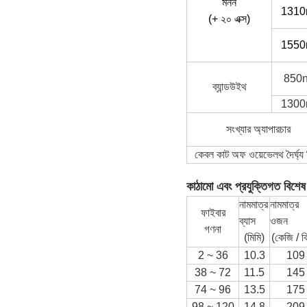
মনন
131
(+ ২০ এক্স)
155
850
ব্যান্ডউইথ
130
সংখ্যার অ্যাপারচার
কেবল কাট অফ ওয়েভেলথ দৈর্ঘ্য 
কাঠামো এবং প্রযুক্তিগত বিশেষ
নামমাত্র
নামমাত্র
ফাইবার
ব্যাস
ওজন
গণনা
(মিমি)
(কেজি / ক
2 ~ 36
10.3
109
38 ~ 72
11.5
145
74 ~ 96
13.5
175
98 ~ 120
14.8
209