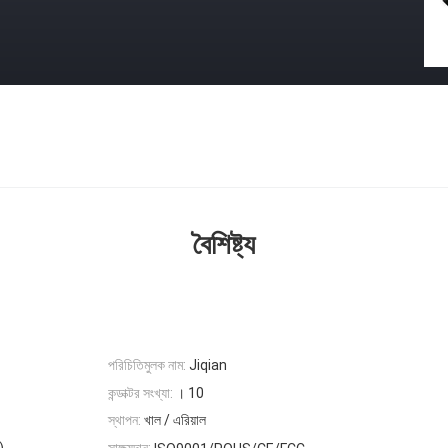
বৈশিষ্ট্য
পরিচিতিমুলক নাম:
Jiqian
কন্ডাক্টর সংখ্যা:
। 10
স্থাপন:
খাল / এরিয়াল