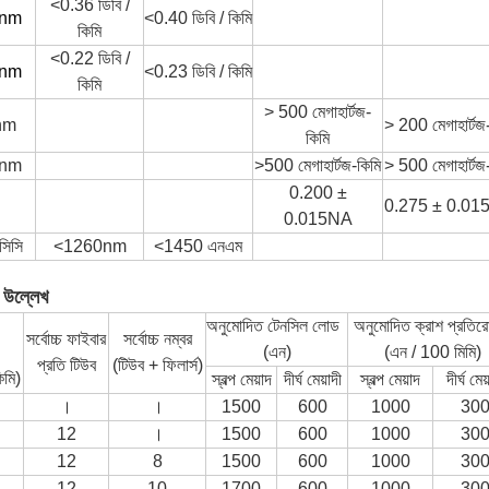
<0.36 ডিবি /
0nm
<0.40 ডিবি / কিমি
কিমি
<0.22 ডিবি /
0nm
<0.23 ডিবি / কিমি
কিমি
> 500 মেগাহার্টজ-
nm
> 200 মেগাহার্টজ
কিমি
0nm
>
500 মেগাহার্টজ-কিমি
> 500 মেগাহার্টজ
0.200 ±
0.275 ± 0.01
0.015NA
সিসি
<1260nm
<1450 এনএম
 উল্লেখ
অনুমোদিত টেনসিল লোড
অনুমোদিত ক্রাশ প্রতির
সর্বোচ্চ ফাইবার
সর্বোচ্চ নম্বর
(এন)
(এন / 100 মিমি)
প্রতি টিউব
(টিউব + ফিলার্স)
িমি)
স্বল্প মেয়াদ
দীর্ঘ মেয়াদী
স্বল্প মেয়াদ
দীর্ঘ মেয
।
।
1500
600
1000
30
12
।
1500
600
1000
30
12
8
1500
600
1000
30
12
10
1700
600
1000
30