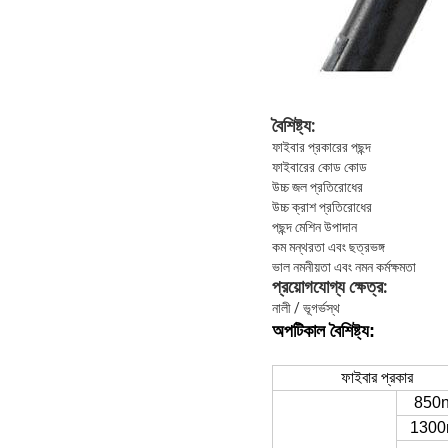
বৈশিষ্ট্য:
ফাইবার প্রকারের পছন্দ
ফাইবারের কোড কোড
উচ্চ জল প্রতিরোধের
উচ্চ ক্রাশ প্রতিরোধের
পছন্দ মেশিন উপাদান
কম মন্থরতা এবং ছত্রভঙ্গ
ভাল নমনীয়তা এবং নমন কর্মক্ষমতা
প্রয়োগযোগ্য ক্ষেত্র:
নালী / ভূগর্ভস্থ
অপটিকাল বৈশিষ্ট্য:
ফাইবার প্রকার
850
130