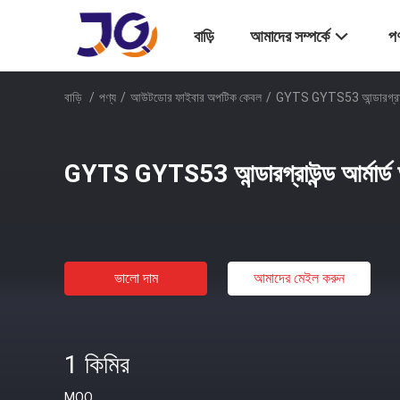
বাড়ি
আমাদের সম্পর্কে
পণ
বাড়ি
/
পণ্য
/
আউটডোর ফাইবার অপটিক কেবল
/
GYTS GYTS53 আন্ডারগ্রাউন্
GYTS GYTS53 আন্ডারগ্রাউন্ড আর্মার্ড
ভালো দাম
আমাদের মেইল ​​করুন
1 কিমির
MOQ