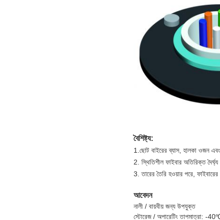
বৈশিষ্ট্য:
1.ছোট বাইরের ব্যাস, হালকা ওজন এবং স
2. স্থিতিশীল ফাইবার অতিরিক্ত দৈর্ঘ্য 
3. তারের তৈরি হওয়ার পরে, ফাইবারের অতি
আবেদন
নালী / বায়বীয় জন্য উপযুক্ত
স্টোরেজ / অপারেটিং তাপমাত্রা: 