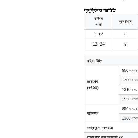
প্রযুক্তিগত পরামিতি
ফাইবার
ব্যাস (মিমি)
গণনা
2~12
8
12~24
9
ফাইবার টাইপ
850 এনএম
1300 এনএ
মনোযোগ
(+20X)
1310 এনএ
1550 এনএ
850 এনএম
ব্যান্ডউইথ
1300 এনএ
সংখ্যাসূচক অ্যাপারচার
তারের কাটা বন্ধ তরঙ্গদৈর্ঘ্য cc