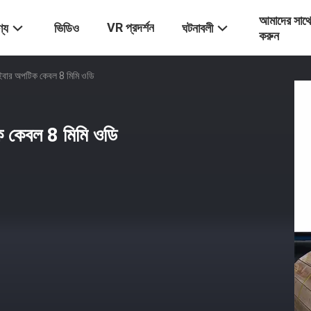
আমাদের সাথ
VR প্রদর্শন
্য
ভিডিও
ঘটনাবলী
করুন
ইবার অপটিক কেবল 8 মিমি ওডি
 কেবল 8 মিমি ওডি