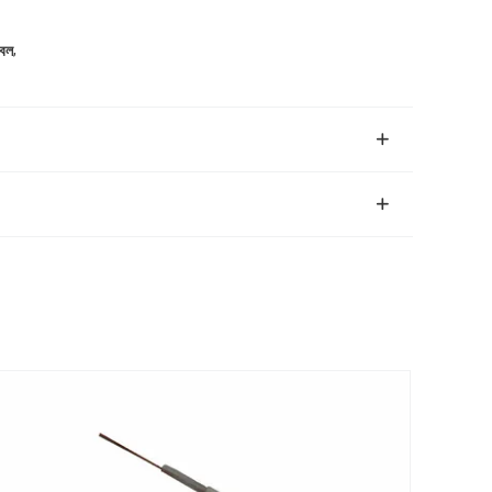
,
েবল