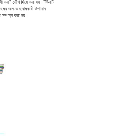
ী ভরাট যৌগ দিয়ে ভরা হয়।টিউবটি
র মধ্যে জল-অবরোধকারী উপাদান
 সম্পন্ন করা হয়।