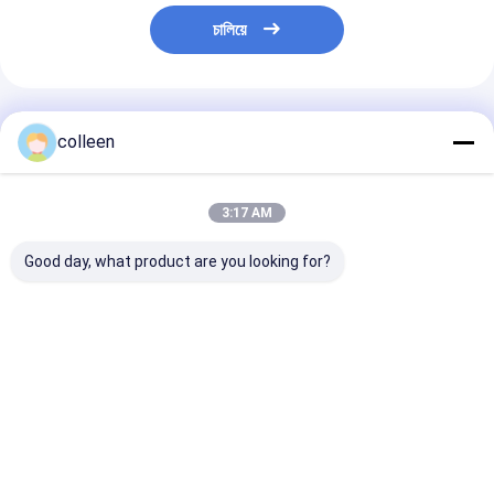
চালিয়ে
প্রস্তাবিত পণ্য
colleen
3:17 AM
Good day, what product are you looking for?
GCYFY এয়ার ব্লোড ফাইবার
জিওয়াইটিএ আর্মার্ড অপটিক্যাল
এএসইউ স্ব-সমর্থন ফ
অপটিক ক্যাবল 24 48 96 নল
ফাইবার ক্যাবল ২-১৪৪ কোর
অপটিক ক্যাবল ইউনিটু
ইনস্টলেশনের জন্য কোর উচ্চ
স্ট্র্যান্ডড লস টিউব এয়ারিয়াল ডক্ট
আউটডোর এরিয়াল লং স
ঘনত্ব নেটওয়ার্ক
আউটডোর লং ডিসটেন্স টেলিকম
একক মোড অপটিক ক্য
ভালো দাম
ভালো দাম
ভালো দাম