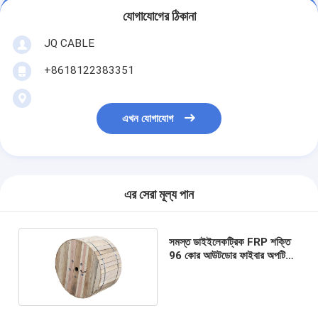
যোগাযোগের ঠিকানা
JQ CABLE
+8618122383351
এখন যোগাযোগ
এর সেরা মূল্য পান
সমস্ত ডাইইলেকট্রিক FRP শক্তি
96 কোর আউটডোর ফাইবার অপটিক
কেবল