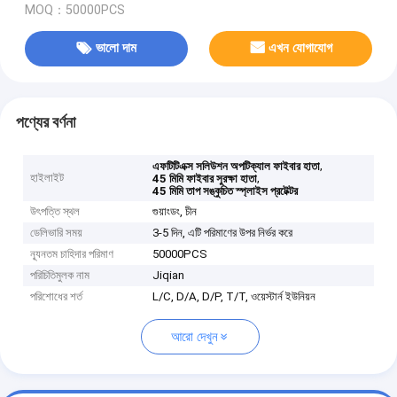
MOQ：50000PCS
ভালো দাম
এখন যোগাযোগ
পণ্যের বর্ণনা
,
এফটিটিএক্স সলিউশন অপটিক্যাল ফাইবার হাতা
হাইলাইট
,
45 মিমি ফাইবার সুরক্ষা হাতা
45 মিমি তাপ সঙ্কুচিত স্প্লাইস প্রটেক্টর
উৎপত্তি স্থল
গুয়াংডং, চীন
ডেলিভারি সময়
3-5 দিন, এটি পরিমাণের উপর নির্ভর করে
ন্যূনতম চাহিদার পরিমাণ
50000PCS
পরিচিতিমুলক নাম
Jiqian
পরিশোধের শর্ত
L/C, D/A, D/P, T/T, ওয়েস্টার্ন ইউনিয়ন
আরো দেখুন