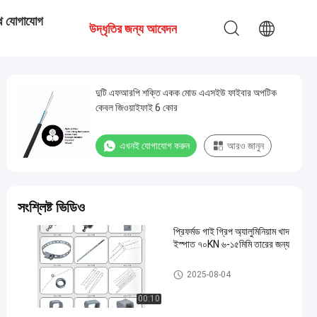
ে যোগাযোগ
উদ্ধৃতির জন্য আবেদন
দুটি এফআরপি শক্তি একক মোড এএসইউ ফাইবার অপটিক
কেবল জিওয়াইফাই 6 কোর
এখনই যোগাযোগ করুন
আরও জানুন
সংশ্লিষ্ট ভিডিও
প্রিফর্মড গাই গ্রিপ অ্যালুমিনিয়াম খাদ
ইস্পাত ৭০KN ৬-১৫মিমি তারের জন্য
ফাইবার অপটিক আনুষাঙ্গিক
2025-08-04
00:10