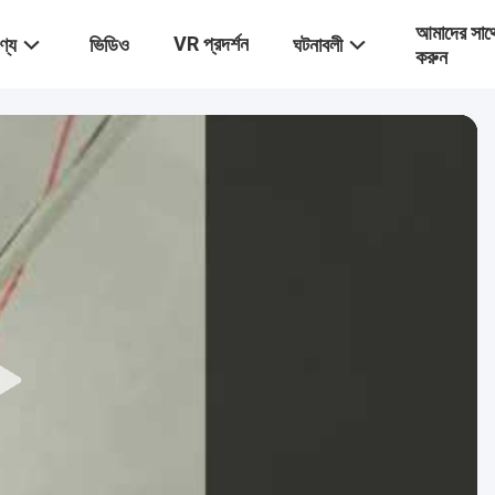
আমাদের সাথ
VR প্রদর্শন
ণ্য
ভিডিও
ঘটনাবলী
করুন