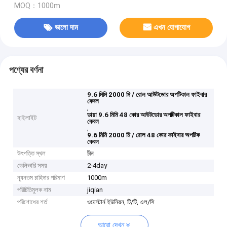
MOQ：1000m
ভালো দাম
এখন যোগাযোগ
পণ্যের বর্ণনা
9.6 মিমি 2000 মি / রোল আউটডোর অপটিকাল ফাইবার
কেবল
,
ডায়া 9.6 মিমি 48 কোর আউটডোর অপটিকাল ফাইবার
হাইলাইট
কেবল
,
9.6 মিমি 2000 মি / রোল 48 কোর ফাইবার অপটিক
কেবল
উৎপত্তি স্থল
চীন
ডেলিভারি সময়
2-4day
ন্যূনতম চাহিদার পরিমাণ
1000m
পরিচিতিমুলক নাম
jiqian
পরিশোধের শর্ত
ওয়েস্টার্ন ইউনিয়ন, টি/টি, এল/সি
আরো দেখুন