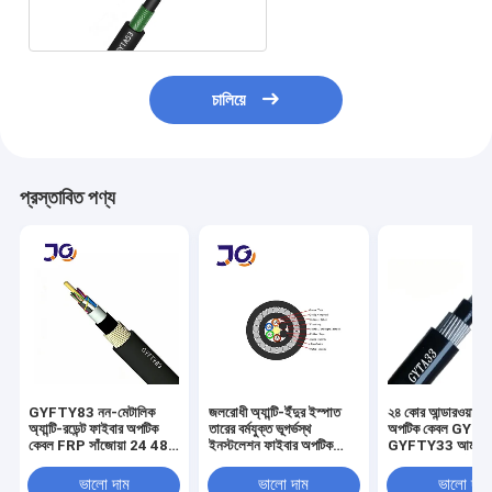
চালিয়ে
প্রস্তাবিত পণ্য
GYFTY83 নন-মেটালিক
জলরোধী অ্যান্টি-ইঁদুর ইস্পাত
২৪ কোর আন্ডারওয়াটার
অ্যান্টি-রডেন্ট ফাইবার অপটিক
তারের বর্মযুক্ত ভূগর্ভস্থ
অপটিক কেবল GYT
কেবল FRP সাঁজোয়া 24 48
ইনস্টলেশন ফাইবার অপটিক
GYFTY33 আর্মার্ড ল
96 কোর
কেবল GYFTY33 48F
সাবমেরিন ক্ষয়রোধী
96F
ভালো দাম
ভালো দাম
ভালো দাম