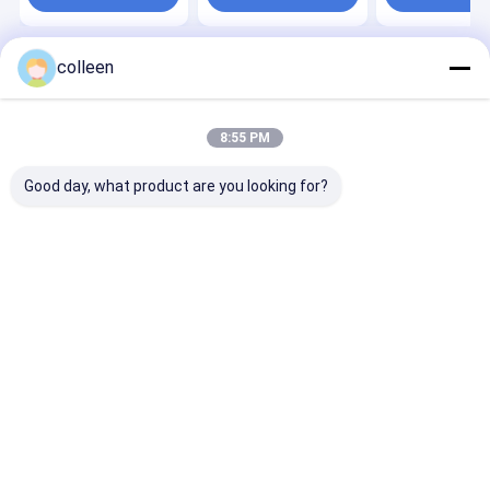
colleen
বাড়ি
Desktop Site
সাইট ম্যাপ
Privacy Policy
গুণ
এডিএসএস ফাইবার অপটিক কেবল
চীন কারখানা.Copyright © 2026 Guangzhou
8:55 PM
Jiqian Fiber Optic Cable Co., Ltd.. All Rights Reserved.
Good day, what product are you looking for?
বাড়ি
পণ্য
ভিডিও