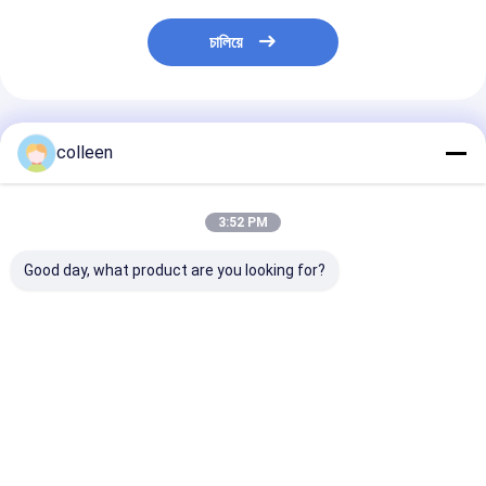
চালিয়ে
প্রস্তাবিত পণ্য
colleen
3:52 PM
Good day, what product are you looking for?
GYFTY83 নন-মেটালিক
জলরোধী অ্যান্টি-ইঁদুর ইস্পাত
২৪ কোর আন্ডারওয়াটার
অ্যান্টি-রডেন্ট ফাইবার অপটিক
তারের বর্মযুক্ত ভূগর্ভস্থ
অপটিক কেবল GYT
কেবল FRP সাঁজোয়া 24 48
ইনস্টলেশন ফাইবার অপটিক
GYFTY33 আর্মার্ড ল
96 কোর
কেবল GYFTY33 48F
সাবমেরিন ক্ষয়রোধী
96F
ভালো দাম
ভালো দাম
ভালো দাম