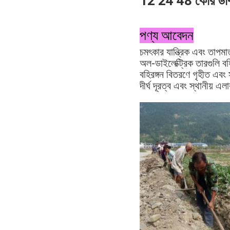
12 24 48 কোর ডাবল 
পণ্য আবেদন
চমৎকার যান্ত্রিক এবং তাপমাত
অল-ডাইলেক্ট্রিক তারগুলি ব
বহিরঙ্গন বিতরণে গৃহীত এবং
দীর্ঘ দূরত্ব এবং স্থানীয় এ