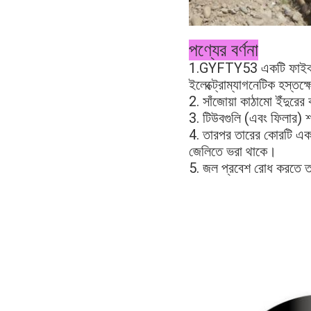
পণ্যের বর্ণনা
1.GYFTY53 একটি ফাইবার রিই
ইলেক্ট্রোম্যাগনেটিক হস্তক্
2. সাঁজোয়া কাঠামো ইঁদুরের
3. টিউবগুলি (এবং ফিলার) শ
4. তারপর তারের কোরটি একট
জেলিতে ভরা থাকে। 
5. জল প্রবেশ রোধ করতে তা