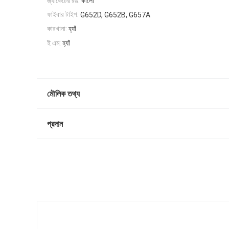
জ্যাকেটের রঙ:
কালো
ফাইবার টাইপ:
G652D, G652B, G657A
কারখানা:
হ্যাঁ
ই এম:
হ্যাঁ
মৌলিক তথ্য
প্রদান