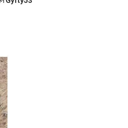
কেবল Gyfty53