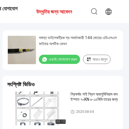
ে যোগাযোগ
উদ্ধৃতির জন্য আবেদন
সমস্ত ডাইলেকট্রিক স্ব-সমর্থনকারী 144 কোরের এডিএসএস
ফাইবার অপটিক কেবল
এখনই যোগাযোগ করুন
আরও জানুন
সংশ্লিষ্ট ভিডিও
প্রিফর্মড গাই গ্রিপ অ্যালুমিনিয়াম খাদ
ইস্পাত ৭০KN ৬-১৫মিমি তারের জন্য
ফাইবার অপটিক আনুষাঙ্গিক
2025-08-04
00:10